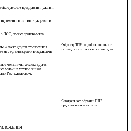
действующего предприятия (здания,
 и ведомственными инструкциями и
х в ПОС, проект производства
Образец ППР на работы основного
ы, а также другая строительная
периода строительства жилого дома
.
сован с организациями владельцами
мные механизмы, а также другая
ект должен в установленном
рован Ростехнадзором
.
Смотреть все образцы ППР
представленные на сайте
.
РИЛОЖЕНИЯ