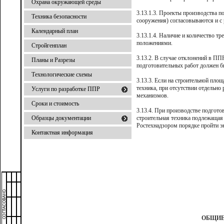
Охрана окружающей среды
3.13.1.3.
Проекты производства по
Техника безопасности
сооружения) согласовываются и с
Календарный план
3.13.1.4. Наличие и количество 
положениями.
Стройгенплан
3.13.2.
В случае отклонений в ППР
Планы и Разрезы
подготовительных работ должен б
Технологические схемы
3.13.3. Если на строительной пло
техника, при отсутствии отдельно
Услуги по разработке ППР
механизмов.
Сроки и стоимость
3.13.4.
При производстве подготов
Образцы документации
строительная техника подлежащая
Ростехнадзором порядке пройти э
Контактная информация
ОБЩИЕ