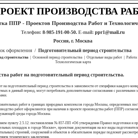
РОЕКТ ПРОИЗВОДСТВА РА
тка ППР - Проектов Производства Работ и Технологич
Телефон:
8-985-191-00-50
.
E-mail:
ppr1@mail.ru
Россия, г. Москва
ок оформления
/
Подготовительный период строительства
од строительства
|
Основной период строительства
|
Отдельные виды работ
|
Работа
Технологическая карта
ства работ на подготовительный период строительства.
т на подготовительный период строительства
в зависимости от специфики каждого конк
емых в данный период, могут потребовать дополнительные согласования с различными 
рами.
отовительных работ в границах природных комплексов города Москвы, определенных по
оизводство работ оформляются при наличии в проекте производства работ (ППР) согласо
ружающей среды города Москвы.
ванием пункту 2.5.12. постановления № 857-ПП «Об утверждении Правил подготовки и п
тельных площадок в городе Москве», проектная документация на все виды подготовител
итальных) строений, сооружений и объектов в обязательном порядке подлежит рассмот
нием технического заключения.