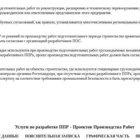
дготовительных работ по реконструкции
, расширению и техническому перевооружению 
 руководителем или ответственным представителем этого предприятия.
требуемых согласований, как правило, устанавливается многочисленными региональными
 от решений по производству работ подготовительного периода строительства приняты
ыть согласован с организацией разработчиком ПОС
.
щадке используются при производстве подготовительных работ грузоподъёмные механизм
 разработанного ППРк, проект производства подготовительных работ должен быть согла
ительных работ на объектах строительства, где используются стационарные грузоподъё
 контролю органами Ростехнадзора, при отсутствии отдельно разработанного ППРк, про
кспертизу на соответствие требованиям промышленной безопасности и быть зарегистри
Услуги по разработке ППР - Проектов Производства Работ
 ДАННЫЕ
ПОЯСНИТЕЛЬНАЯ ЗАПИСКА
ГРАФИЧЕСКАЯ ЧАСТЬ
П