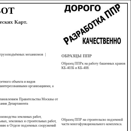
БОТ
еских Карт.
 грузоподъёмных механизмов
|
ОБРАЗЦЫ ППР
Образец ППРк на работу башенных кранов
КБ-403Б и КБ-408
.
ретного объекта и видов
заинтересованными организациями, а
становлением Правительства Москвы от
вания Департамента
роизводства земляных работ,
Образец ППР на строительсво подземной
ьных, земляных и строительных работ,
части многофункционального комплекса
.
рению в Отделе подземных сооружений