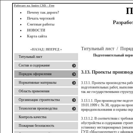
Работает на Amiro CMS - Free
П
Почему так дорого?
Печать чертежей
Разрабо
Сметные работы
НОВОСТИ
Карта сайта
Титульный лист
/
Поряд
«НАЗАД
|
ВПЕРЕД »
Подготовительный пери
Титульный лист
Состав и содержание
3.13. Проекты производ
Порядок оформления
Нормативные материалы
3.13.1.
Проекты производства рабо
подготовительных работ, выполня
Область применения
так же государственными структу
Организация строительства
3.13.1.1. При производстве подг
19.01.1999 г. № 38, ордера на пр
Технология производства
природопользования и охраны ок
Контроль качества
3.13.1.2. В соответствии с требо
обустройства и содержания строи
Пожарная безопасность
установку нестационарных (некап
ГУП «Мосгоргеотрест» с оформле