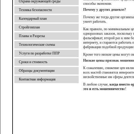
Охрана окружающей среды
способы экономии.
Почему у других дешевле?
Техника безопасности
Почему же тогда другие организа
Календарный план
умеет работать.
Стройгенплан
Как правило, по минимальным це
одноразовых заказов, поскольку
Планы и Разрезы
фальсификат, второй раз к ним б
интернету, и стараются работать
Технологические схемы
фабрикации подобной продукции 
Услуги по разработке ППР
Кроме того низкие цены могут ок
Низкие цены признак мошенни
Сроки и стоимость
К сожалению, снижение цен явля
Образцы документации
всех мастей становятся невероят
несвойственные им сферы деятел
Контактная информация
В любом случае,
когда вместо 
это и есть мошенничеств
о!