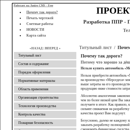
Работает на Amiro CMS - Free
ПРОЕК
Почему так дорого?
Печать чертежей
Разработка ППР - 
Сметные работы
НОВОСТИ
Те
Карта сайта
Титульный лист
/
Почем
«НАЗАД
|
ВПЕРЕД »
Титульный лист
Почему так дорого?
Потому что хорошо за дёш
Состав и содержание
Нельзя купить автомобиль «Ме
Порядок оформления
Нельзя приобрести автомобиль «
на производство «Мерседеса» мн
Нормативные материалы
выше затраты на его производств
продукцию ниже стоимости затрат
Область применения
Абсолютно аналогичная закономе
Организация строительства
чем по более низкой цене Вы зак
получаете в итоге. Как правило,
Технология производства
сильнее снижаемая на разработк
качества проект Вам подсунут.
Контроль качества
Безусловно, далеко не каждому хв
Пожарная безопасность
заказать разработку полноценной
сэкономить финансовые средства,