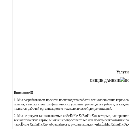
Услуги
ОБЩИЕ ДАННЫЕ
П
Внимание!!!
1. Мы разрабатываем проекты производства работ и технологические карты с
правил, а так же с учётом фактических условий производства работ для каждо
является рабочей организационно-технологической документацией.
2. Мы не рисуем так называемые «
в
Е
с
Ё
л
Ы
е
К
а
Р
т
И
н
К
и» которые, как правил
технологические карты, многие недобросовестные или просто безграмотные р
«
в
Е
с
Ё
л
Ы
е
К
а
Р
т
И
н
К
и» обращайтесь к рисовальщикам «
в
Е
с
Ё
л
Ы
х
К
а
Р
т
И
н
О
к»