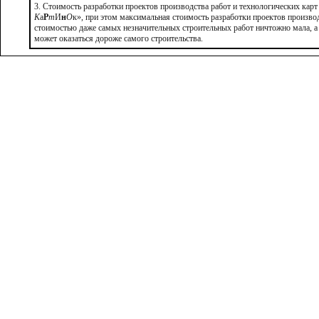
3. Стоимость разработки проектов производства работ и технологических кар
К
а
Р
т
И
н
О
к», при этом максимальная стоимость разработки проектов производ
стоимостью даже самых незначительных строительных работ ничтожно мала, а
может оказаться дороже самого строительства.