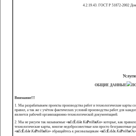
4.2.19.43. ГОСТ Р 51872-2002 До
Услуги
ОБЩИЕ ДАННЫЕ
П
Внимание!!!
1. Мы разрабатываем проекты производства работ и технологические карты с
правил, а так же с учётом фактических условий производства работ для каждо
является рабочей организационно-технологической документацией.
2. Мы не рисуем так называемые «
в
Е
с
Ё
л
Ы
е
К
а
Р
т
И
н
К
и» которые, как правил
технологические карты, многие недобросовестные или просто безграмотные р
«
в
Е
с
Ё
л
Ы
е
К
а
Р
т
И
н
К
и» обращайтесь к рисовальщикам «
в
Е
с
Ё
л
Ы
х
К
а
Р
т
И
н
О
к»