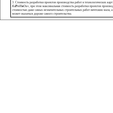
3. Стоимость разработки проектов производства работ и технологических кар
К
а
Р
т
И
н
О
к», при этом максимальная стоимость разработки проектов производ
стоимостью даже самых незначительных строительных работ ничтожно мала, а
может оказаться дороже самого строительства.