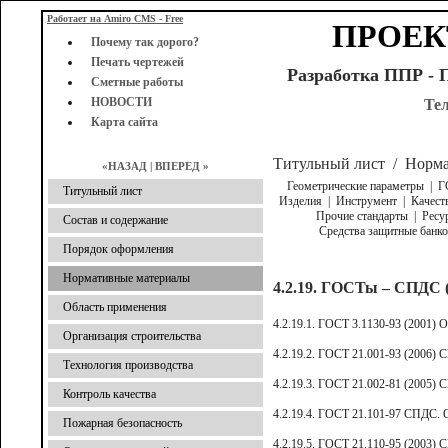
Работает на Amiro CMS - Free
ПРОЕК
Почему так дорого?
Печать чертежей
Разработка ППР - 
Сметные работы
НОВОСТИ
Те
Карта сайта
Титульный лист
/
Норма
«НАЗАД
|
ВПЕРЕД »
Геометрические параметры
|
Г
Титульный лист
Изделия
|
Инструмент
|
Качест
Прочие стандарты
|
Ресу
Состав и содержание
Средства защитные банко
Порядок оформления
Нормативные материалы
4.2.19. ГОСТы – СПДС (
Область применения
4.2.19.1. ГОСТ 3.1130-93 (2001)
Организация строительства
4.2.19.2. ГОСТ 21.001-93 (2006)
Технология производства
4.2.19.3. ГОСТ 21.002-81 (2005)
Контроль качества
4.2.19.4. ГОСТ 21.101-97 СПДС. 
Пожарная безопасность
4.2.19.5. ГОСТ 21.110-95 (2003)