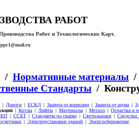
ЗВОДСТВА РАБОТ
Производства Работ и Технологических Карт.
:
ppr1@mail.ru
/
Нормативные материалы
/
ственные Стандарты
/
Констр
|
Дороги
|
ЕСКД
|
Защита от коррозии
|
Защита от шума
|
З
укции
|
Котлы
|
Лифты
|
Материалы
|
Металл
|
Оснастка и 
ПКП
|
ССБТ
|
Стандарты по сварке
|
Светильники
|
Средства 
осчетчики
|
Электроустановки зданий
|
Энергосбережение