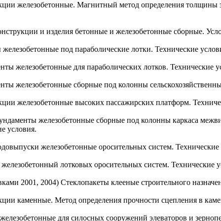
укции железобетонные. Магнитный метод определения толщины з
Конструкции и изделия бетонные и железобетонные cборные. Усл
ы железобетонные под параболические лотки. Технические услов
енты железобетонные для параболических лотков. Технические у
енты железобетонные сборные под колонны сельскохозяйственны
укции железобетонные высоких пассажирских платформ. Техниче
 Фундаменты железобетонные сборные под колонны каркаса межв
е условия.
водовыпуски железобетонные оросительных систем. Технические 
к железобетонный лотковых оросительных систем. Технические у
авками 2001, 2004) Стеклопакеты клееные строительного назначе
укции каменные. Метод определения прочности сцепления в кам
я железобетонные для силосных сооружений элеваторов и зерно