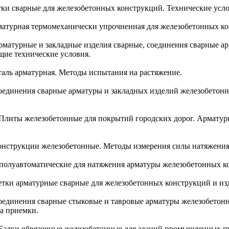
етки сварные для железобетонных конструкций. Технические усло
рматурная термомеханически упрочненная для железобетонных ко
Арматурные и закладные изделия сварные, соединения сварные а
ие технические условия.
Сталь арматурная. Методы испытания на растяжение.
 Соединения сварные арматуры и закладных изделий железобетон
3) Плиты железобетонные для покрытий городских дорог. Армату
 Конструкции железобетонные. Методы измерения силы натяжения
 полуавтоматические для натяжения арматуры железобетонных к
Сетки арматурные сварные для железобетонных конструкций и из
 Соединения сварные стыковые и тавровые арматуры железобетон
ла приемки.
8) Балки обвязочные железобетонные для зданий промышленных 