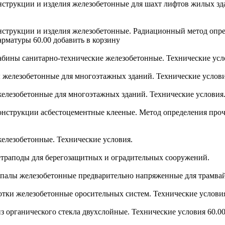
онструкции и изделия железобетонные для шахт лифтов жилых зд
Конструкции и изделия железобетонные. Радиационный метод оп
арматуры 60.00 добавить в корзину
Кабины санитарно-технические железобетонные. Технические усл
ы железобетонные для многоэтажных зданий. Технические услови
 железобетонные для многоэтажных зданий. Технические условия
 Конструкции асбестоцементные клееные. Метод определения про
железобетонные. Технические условия.
Тетраподы для берегозащитных и оградительных сооружений.
 Шпалы железобетонные предварительно напряженные для трамва
Лотки железобетонные оросительных систем. Технические услови
из органического стекла двухслойные. Технические условия 60.0