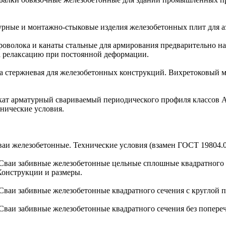
турные и монтажно-стыковые изделия железобетонных плит для 
 Проволока и канаты стальные для армирования предварительно
а релаксацию при постоянной деформации.
ра стержневая для железобетонных конструкций. Вихретоковый 
окат арматурный свариваемый периодического профиля классов
нические условия.
Сваи железобетонные. Технические условия (взамен ГОСТ 19804.0
5) Сваи забивные железобетонные цельные сплошные квадратног
Конструкции и размеры.
) Сваи забивные железобетонные квадратного сечения с круглой 
) Сваи забивные железобетонные квадратного сечения без попере