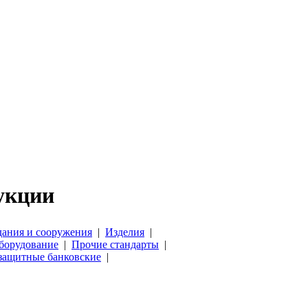
укции
дания и сооружения
|
Изделия
|
оборудование
|
Прочие стандарты
|
защитные банковские
|