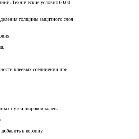
аний. Технические условия 60.00
ределения толщины защитного слоя
овия.
я.
.
чности клеевых соединений при
йных путей широкой колеи.
я.
0 добавить в корзину