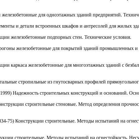
ы железобетонные для одноэтажных зданий предприятий. Технич
лементы и детали встроенных шкафов и антресолей для жилых зд
укции железобетонные подпорных стен. Технические условия.
 Прогоны железобетонные для покрытий зданий промышленных и
укции каркаса железобетонные для многоэтажных зданий с безб
стальные стропильные из гнутосварных профилей прямоугольного
 1 1999) Надежность строительных конструкций и оснований. Осн
 Конструкции строительные стеновые. Метод определения прочно
 834-75) Конструкции строительные. Методы испытаний на огнес
трукции строительные. Методы испытаний на огнестойкость. Не