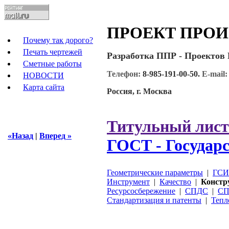
ПРОЕКТ ПРОИ
Почему так дорого?
Печать чертежей
Разработка ППР - Проектов 
Сметные работы
Телефон:
8-985-191-00-50
.
E-mail
НОВОСТИ
Карта сайта
Россия, г. Москва
Титульный лист
«Назад
|
Вперед »
ГОСТ - Государ
Геометрические параметры
|
ГСИ
Инструмент
|
Качество
|
Констр
Ресурсосбережение
|
СПДС
|
С
Стандартизация и патенты
|
Тепл