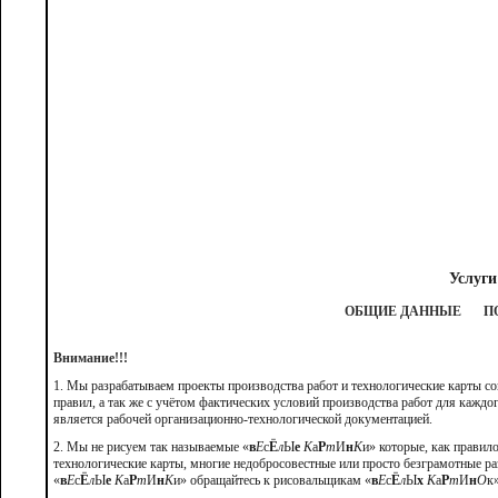
Услуги
ОБЩИЕ ДАННЫЕ
П
Внимание!!!
1. Мы разрабатываем проекты производства работ и технологические карты с
правил, а так же с учётом фактических условий производства работ для каждо
является рабочей организационно-технологической документацией.
2. Мы не рисуем так называемые «
в
Е
с
Ё
л
Ы
е
К
а
Р
т
И
н
К
и» которые, как правил
технологические карты, многие недобросовестные или просто безграмотные р
«
в
Е
с
Ё
л
Ы
е
К
а
Р
т
И
н
К
и» обращайтесь к рисовальщикам «
в
Е
с
Ё
л
Ы
х
К
а
Р
т
И
н
О
к»