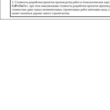
3. Стоимость разработки проектов производства работ и технологических кар
К
а
Р
т
И
н
О
к», при этом максимальная стоимость разработки проектов производ
стоимостью даже самых незначительных строительных работ ничтожно мала, а
может оказаться дороже самого строительства.